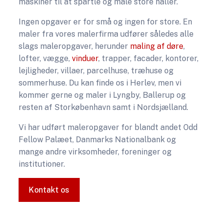
maskiner til at spartle og male store haller.
​Ingen opgaver er for små og ingen for store. En
maler fra vores malerfirma udfører således alle
slags maleropgaver, herunder
maling af døre
,
lofter, vægge,
vinduer
, trapper, facader, kontorer,
lejligheder, villaer, parcelhuse, træhuse og
sommerhuse. Du kan finde os i Herlev, men vi
kommer gerne og maler i Lyngby, Ballerup og
resten af Storkøbenhavn samt i Nordsjælland.
​Vi har udført maleropgaver for blandt andet Odd
Fellow Palæet, Danmarks Nationalbank og
mange andre virksomheder, foreninger og
institutioner.​
Kontakt os