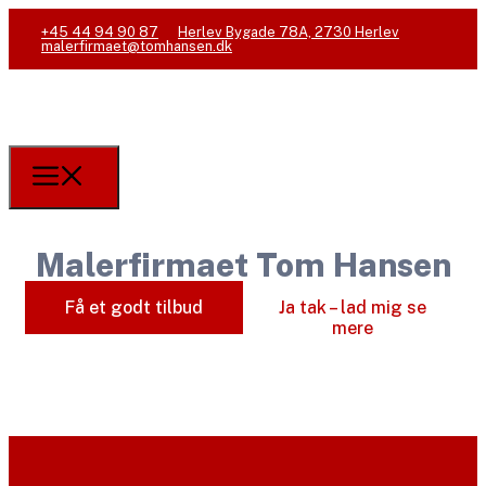
+45 44 94 90 87
Herlev Bygade 78A, 2730 Herlev
malerfirmaet@tomhansen.dk
Malerfirmaet Tom Hansen
Få et godt tilbud
Ja tak – lad mig se
mere