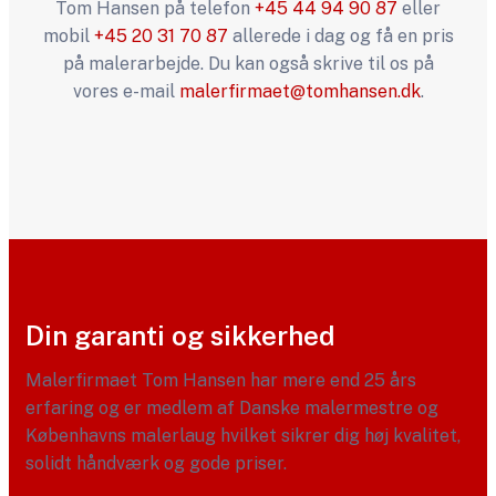
Tom Hansen på telefon
+45 44 94 90 87
eller
mobil
+45 20 31 70 87
allerede i dag og få en pris
på malerarbejde. Du kan også skrive til os på
vores e-mail
malerfirmaet@tomhansen.dk
.
Din garanti og sikkerhed
Malerfirmaet Tom Hansen har mere end 25 års
erfaring og er medlem af Danske malermestre og
Københavns malerlaug hvilket sikrer dig høj kvalitet,
solidt håndværk og gode priser.