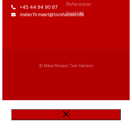
Referencer
+45 44 94 90 87
Kontakt
malerfirmaet@tomhansen.dk
© Malerfirmaet Tom Hansen